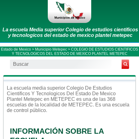
La escuela Media superior Colegio de estudios cientificos
y tecnologicos del estado de mexico plantel metepec
Estado de Mexico
>
Municipio Metepec
> COLEGIO DE ESTUDIOS CIENTIFICOS
Y TECNOLOGICOS DEL ESTADO DE MEXICO PLANTEL METEPEC
La escuela
media superior
Colegio De Estudios
Cientificos Y Tecnologicos Del Estado De Mexico
Plantel Metepec
en
METEPEC
es una de las 368
escuelas de la localidad de
METEPEC
. Es una escuela
de control
público
.
INFORMACIÓN SOBRE LA