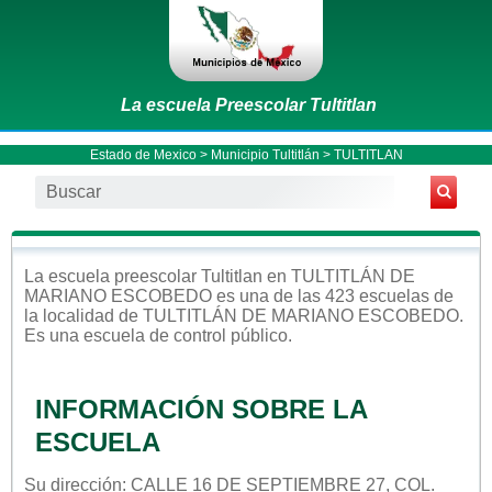
La escuela Preescolar Tultitlan
Estado de Mexico
>
Municipio Tultitlán
> TULTITLAN
La escuela
preescolar
Tultitlan
en
TULTITLÁN DE
MARIANO ESCOBEDO
es una de las 423 escuelas de
la localidad de
TULTITLÁN DE MARIANO ESCOBEDO
.
Es una escuela de control
público
.
INFORMACIÓN SOBRE LA
ESCUELA
Su dirección: CALLE 16 DE SEPTIEMBRE 27, COL.