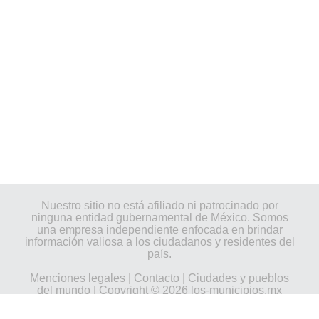
Nuestro sitio no está afiliado ni patrocinado por
ninguna entidad gubernamental de México. Somos
una empresa independiente enfocada en brindar
información valiosa a los ciudadanos y residentes del
país.
Menciones legales
|
Contacto
|
Ciudades y pueblos
del mundo
| Copyright © 2026 los-municipios.mx
Todos los derechos reservados