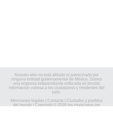
Nuestro sitio no está afiliado ni patrocinado por
ninguna entidad gubernamental de México. Somos
una empresa independiente enfocada en brindar
información valiosa a los ciudadanos y residentes del
país.
Menciones legales
|
Contacto
|
Ciudades y pueblos
del mundo
| Copyright © 2026 los-municipios.mx
Todos los derechos reservados