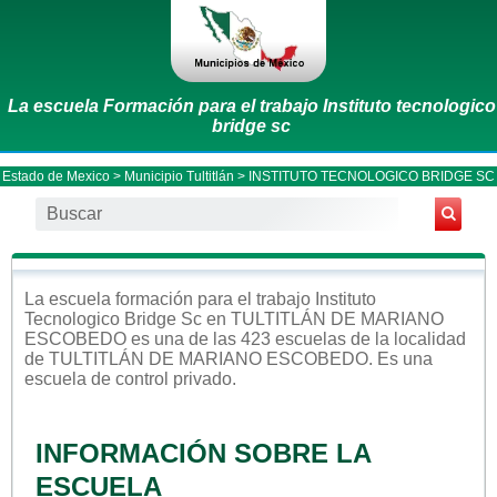
La escuela Formación para el trabajo Instituto tecnologico
bridge sc
Estado de Mexico
>
Municipio Tultitlán
> INSTITUTO TECNOLOGICO BRIDGE SC
La escuela
formación para el trabajo
Instituto
Tecnologico Bridge Sc
en
TULTITLÁN DE MARIANO
ESCOBEDO
es una de las 423 escuelas de la localidad
de
TULTITLÁN DE MARIANO ESCOBEDO
. Es una
escuela de control
privado
.
INFORMACIÓN SOBRE LA
ESCUELA