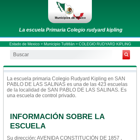
La escuela Primaria Colegio rudyard kipling
Estado de Mexico
>
Municipio Tultitlán
> COLEGIO RUDYARD KIPLING
La escuela
primaria
Colegio Rudyard Kipling
en
SAN
PABLO DE LAS SALINAS
es una de las 423 escuelas
de la localidad de
SAN PABLO DE LAS SALINAS
. Es
una escuela de control
privado
.
INFORMACIÓN SOBRE LA
ESCUELA
Su dirección: AVENIDA CONSTITUCIÓN DE 1857 ,