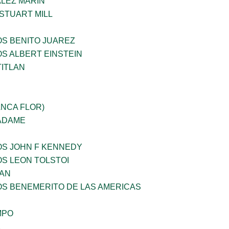
LEZ MARIN
STUART MILL
OS BENITO JUAREZ
OS ALBERT EINSTEIN
TITLAN
ANCA FLOR)
 ADAME
OS JOHN F KENNEDY
OS LEON TOLSTOI
AN
OS BENEMERITO DE LAS AMERICAS
MPO
A