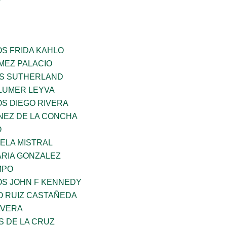
OS FRIDA KAHLO
MEZ PALACIO
ES SUTHERLAND
LUMER LEYVA
OS DIEGO RIVERA
NEZ DE LA CONCHA
O
ELA MISTRAL
RIA GONZALEZ
MPO
OS JOHN F KENNEDY
O RUIZ CASTAÑEDA
AVERA
S DE LA CRUZ