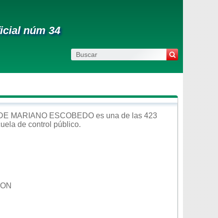
icial núm 34
 DE MARIANO ESCOBEDO
es una de las 423
cuela de control
público
.
ION