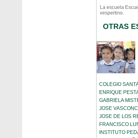
La escuela
Escue
vespertino
.
OTRAS E
COLEGIO SANTA
ENRIQUE PEST
GABRIELA MIST
JOSE VASCON
JOSE DE LOS RE
FRANCISCO LU
INSTITUTO PE