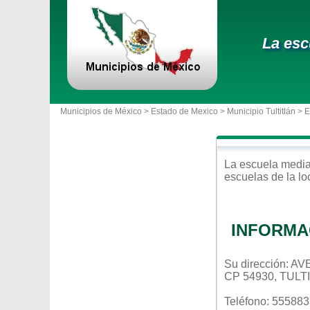
La esc
Municipios de México >
Estado de Mexico
>
Municipio Tultitlán
> 
La escuela
media
escuelas de la l
INFORMA
Su dirección:
CP 54930, TUL
Teléfono: 55588