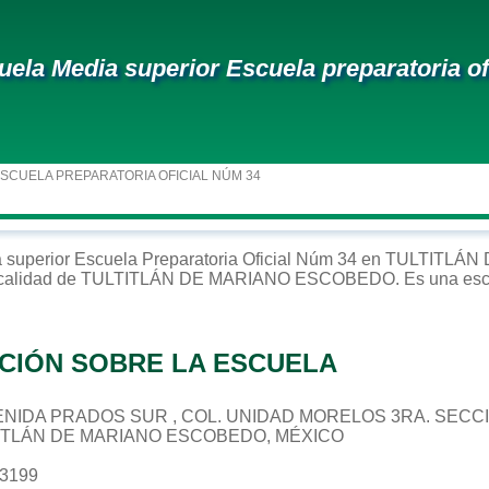
uela Media superior Escuela preparatoria of
ESCUELA PREPARATORIA OFICIAL NÚM 34
 superior
Escuela Preparatoria Oficial Núm 34
en
TULTITLÁN
ocalidad de
TULTITLÁN DE MARIANO ESCOBEDO
. Es una es
CIÓN SOBRE LA ESCUELA
 AVENIDA PRADOS SUR , COL. UNIDAD MORELOS 3RA. SECC
TITLÁN DE MARIANO ESCOBEDO, MÉXICO
33199