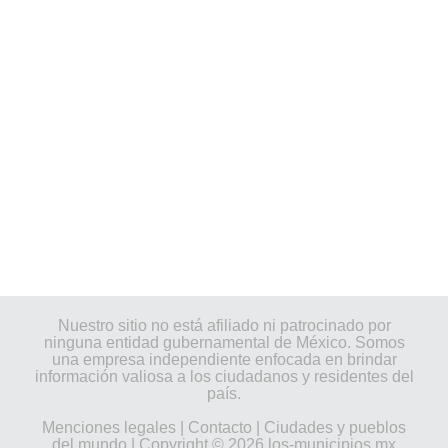
Nuestro sitio no está afiliado ni patrocinado por
ninguna entidad gubernamental de México. Somos
una empresa independiente enfocada en brindar
información valiosa a los ciudadanos y residentes del
país.
Menciones legales
|
Contacto
|
Ciudades y pueblos
del mundo
| Copyright © 2026 los-municipios.mx