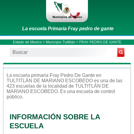
La escuela Primaria Fray pedro de gante
Estado de Mexico
>
Municipio Tultitlán
> FRAY PEDRO DE GANTE
La escuela
primaria
Fray Pedro De Gante
en
TULTITLÁN DE MARIANO ESCOBEDO
es una de las
423 escuelas de la localidad de
TULTITLÁN DE
MARIANO ESCOBEDO
. Es una escuela de control
público
.
INFORMACIÓN SOBRE LA
ESCUELA