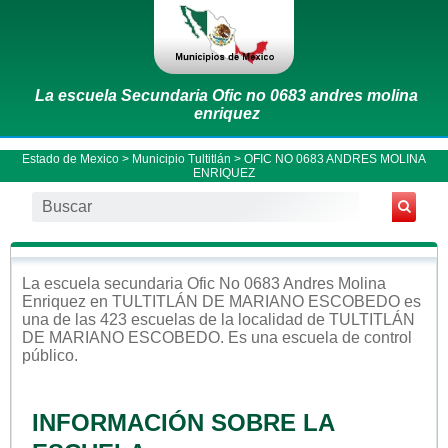
La escuela Secundaria Ofic no 0683 andres molina
enriquez
Estado de Mexico
>
Municipio Tultitlán
> OFIC NO 0683 ANDRES MOLINA
ENRIQUEZ
La escuela
secundaria
Ofic No 0683 Andres Molina
Enriquez
en
TULTITLÁN DE MARIANO ESCOBEDO
es
una de las 423 escuelas de la localidad de
TULTITLÁN
DE MARIANO ESCOBEDO
. Es una escuela de control
público
.
INFORMACIÓN SOBRE LA