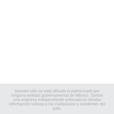
Nuestro sitio no está afiliado ni patrocinado por
ninguna entidad gubernamental de México. Somos
una empresa independiente enfocada en brindar
información valiosa a los ciudadanos y residentes del
país.