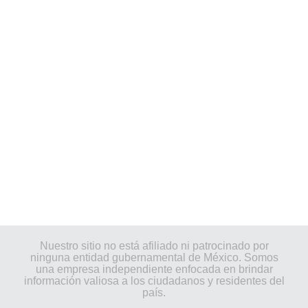
Nuestro sitio no está afiliado ni patrocinado por
ninguna entidad gubernamental de México. Somos
una empresa independiente enfocada en brindar
información valiosa a los ciudadanos y residentes del
país.