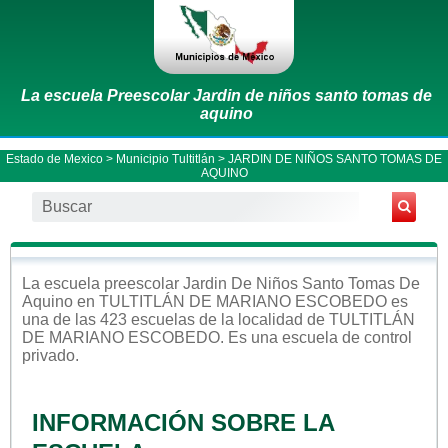
La escuela Preescolar Jardin de niños santo tomas de
aquino
Estado de Mexico
>
Municipio Tultitlán
> JARDIN DE NIÑOS SANTO TOMAS DE
AQUINO
La escuela
preescolar
Jardin De Niños Santo Tomas De
Aquino
en
TULTITLÁN DE MARIANO ESCOBEDO
es
una de las 423 escuelas de la localidad de
TULTITLÁN
DE MARIANO ESCOBEDO
. Es una escuela de control
privado
.
INFORMACIÓN SOBRE LA