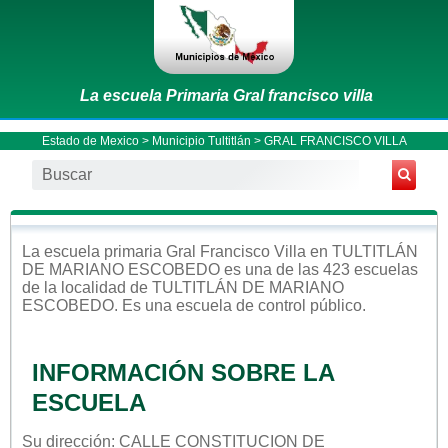
La escuela Primaria Gral francisco villa
Estado de Mexico
>
Municipio Tultitlán
> GRAL FRANCISCO VILLA
La escuela
primaria
Gral Francisco Villa
en
TULTITLÁN
DE MARIANO ESCOBEDO
es una de las 423 escuelas
de la localidad de
TULTITLÁN DE MARIANO
ESCOBEDO
. Es una escuela de control
público
.
INFORMACIÓN SOBRE LA
ESCUELA
Su dirección: CALLE CONSTITUCION DE