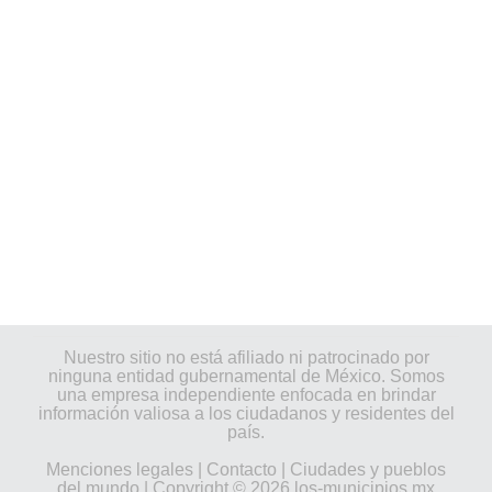
Nuestro sitio no está afiliado ni patrocinado por
ninguna entidad gubernamental de México. Somos
una empresa independiente enfocada en brindar
información valiosa a los ciudadanos y residentes del
país.
Menciones legales
|
Contacto
|
Ciudades y pueblos
del mundo
| Copyright © 2026 los-municipios.mx