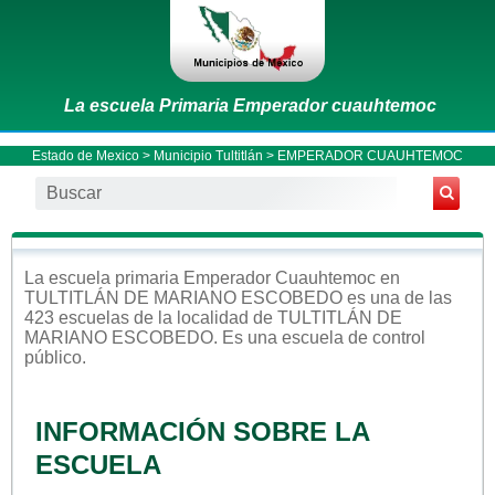
La escuela Primaria Emperador cuauhtemoc
Estado de Mexico
>
Municipio Tultitlán
> EMPERADOR CUAUHTEMOC
La escuela
primaria
Emperador Cuauhtemoc
en
TULTITLÁN DE MARIANO ESCOBEDO
es una de las
423 escuelas de la localidad de
TULTITLÁN DE
MARIANO ESCOBEDO
. Es una escuela de control
público
.
INFORMACIÓN SOBRE LA
ESCUELA