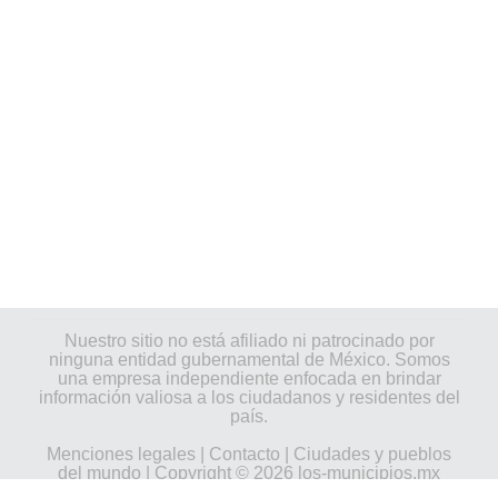
Nuestro sitio no está afiliado ni patrocinado por
ninguna entidad gubernamental de México. Somos
una empresa independiente enfocada en brindar
información valiosa a los ciudadanos y residentes del
país.
Menciones legales
|
Contacto
|
Ciudades y pueblos
del mundo
| Copyright © 2026 los-municipios.mx
Todos los derechos reservados