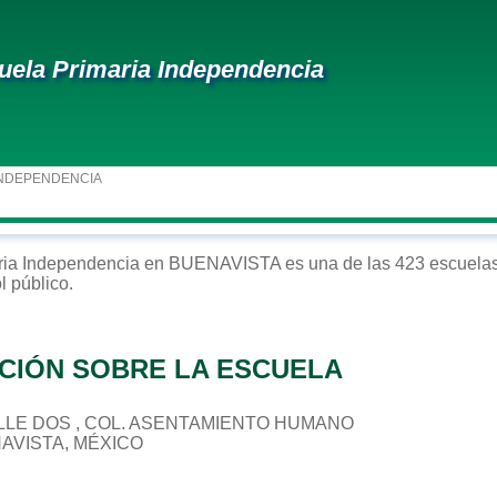
uela Primaria Independencia
INDEPENDENCIA
ria
Independencia
en
BUENAVISTA
es una de las 423 escuelas
ol
público
.
CIÓN SOBRE LA ESCUELA
 CALLE DOS , COL. ASENTAMIENTO HUMANO
NAVISTA, MÉXICO