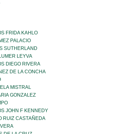
A
OS FRIDA KAHLO
MEZ PALACIO
ES SUTHERLAND
LUMER LEYVA
OS DIEGO RIVERA
NEZ DE LA CONCHA
O
ELA MISTRAL
RIA GONZALEZ
MPO
OS JOHN F KENNEDY
O RUIZ CASTAÑEDA
AVERA
S DE LA CRUZ