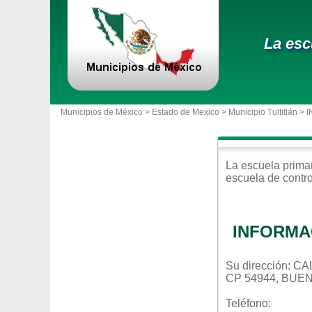
La esc
Municipios de México >
Estado de Mexico
>
Municipio Tultitlán
> 
La escuela
prima
escuela de contr
INFORMA
Su dirección:
CP 54944, BUE
Teléfono: