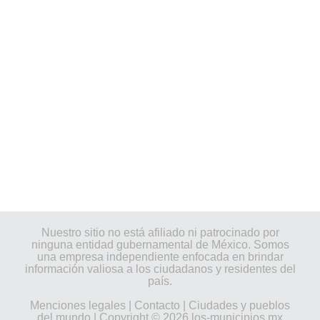
Nuestro sitio no está afiliado ni patrocinado por
ninguna entidad gubernamental de México. Somos
una empresa independiente enfocada en brindar
información valiosa a los ciudadanos y residentes del
país.
Menciones legales
|
Contacto
|
Ciudades y pueblos
del mundo
| Copyright © 2026 los-municipios.mx