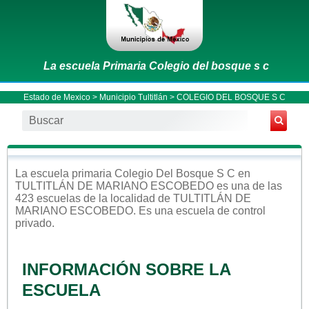
La escuela Primaria Colegio del bosque s c
Estado de Mexico
>
Municipio Tultitlán
> COLEGIO DEL BOSQUE S C
La escuela
primaria
Colegio Del Bosque S C
en
TULTITLÁN DE MARIANO ESCOBEDO
es una de las
423 escuelas de la localidad de
TULTITLÁN DE
MARIANO ESCOBEDO
. Es una escuela de control
privado
.
INFORMACIÓN SOBRE LA
ESCUELA