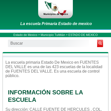
La escuela Primaria Estado de mexico
Estado de Mexico
>
Municipio Tultitlán
> ESTADO DE MEXICO
La escuela
primaria
Estado De Mexico
en
FUENTES
DEL VALLE
es una de las 423 escuelas de la localidad
de
FUENTES DEL VALLE
. Es una escuela de control
público
.
INFORMACIÓN SOBRE LA
ESCUELA
Su dirección: CALLE FUENTE DE HERCULES , COL.