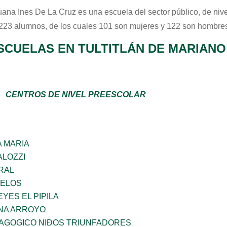
uana Ines De La Cruz
es una escuela del sector
público
, de niv
 223 alumnos, de los cuales 101 son mujeres y 122 son hombres
SCUELAS EN TULTITLÁN DE MARIAN
CENTROS DE NIVEL PREESCOLAR
 MARIA
ALOZZI
RAL
CELOS
YES EL PIPILA
NA ARROYO
DAGOGICO NIÐOS TRIUNFADORES