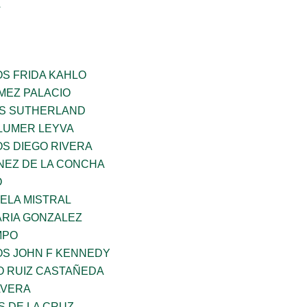
A
OS FRIDA KAHLO
MEZ PALACIO
ES SUTHERLAND
LUMER LEYVA
OS DIEGO RIVERA
NEZ DE LA CONCHA
O
ELA MISTRAL
RIA GONZALEZ
MPO
OS JOHN F KENNEDY
O RUIZ CASTAÑEDA
AVERA
S DE LA CRUZ