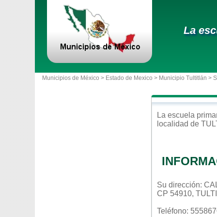
La esc
Municipios de México >
Estado de Mexico
>
Municipio Tultitlán
> S
La escuela
prima
localidad de
TUL
INFORMA
Su dirección: 
CP 54910, TUL
Teléfono: 55586