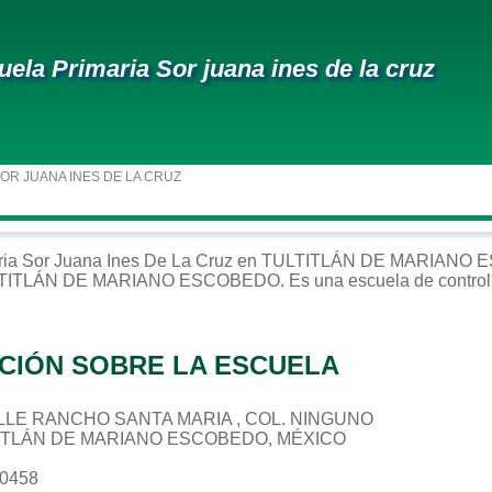
uela Primaria Sor juana ines de la cruz
OR JUANA INES DE LA CRUZ
ria
Sor Juana Ines De La Cruz
en
TULTITLÁN DE MARIANO 
TITLÁN DE MARIANO ESCOBEDO
. Es una escuela de contro
CIÓN SOBRE LA ESCUELA
CALLE RANCHO SANTA MARIA , COL. NINGUNO
TITLÁN DE MARIANO ESCOBEDO, MÉXICO
70458