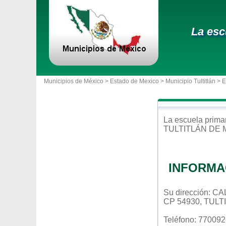
La esc
Municipios de México >
Estado de Mexico
>
Municipio Tultitlán
> 
La escuela
prima
TULTITLÁN DE
INFORMA
Su dirección: 
CP 54930, TUL
Teléfono: 77009