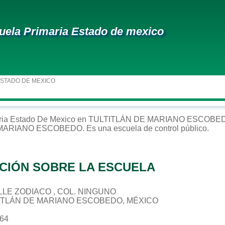
uela Primaria Estado de mexico
ESTADO DE MEXICO
ria
Estado De Mexico
en
TULTITLÁN DE MARIANO ESCOBE
 MARIANO ESCOBEDO
. Es una escuela de control
público
.
CIÓN SOBRE LA ESCUELA
CALLE ZODIACO , COL. NINGUNO
TITLÁN DE MARIANO ESCOBEDO, MÉXICO
264