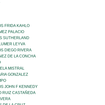
A
OS FRIDA KAHLO
MEZ PALACIO
ES SUTHERLAND
LUMER LEYVA
OS DIEGO RIVERA
NEZ DE LA CONCHA
O
ELA MISTRAL
RIA GONZALEZ
MPO
OS JOHN F KENNEDY
O RUIZ CASTAÑEDA
AVERA
S DE LA CRUZ