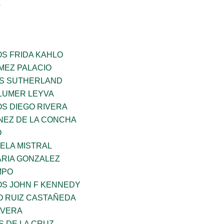
A
OS FRIDA KAHLO
MEZ PALACIO
ES SUTHERLAND
LUMER LEYVA
OS DIEGO RIVERA
NEZ DE LA CONCHA
O
ELA MISTRAL
RIA GONZALEZ
MPO
OS JOHN F KENNEDY
O RUIZ CASTAÑEDA
AVERA
S DE LA CRUZ