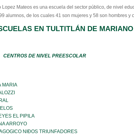
o Lopez Mateos
es una escuela del sector
público
, de nivel edu
 99 alumnos, de los cuales 41 son mujeres y 58 son hombres y 
SCUELAS EN TULTITLÁN DE MARIAN
CENTROS DE NIVEL PREESCOLAR
 MARIA
ALOZZI
RAL
CELOS
YES EL PIPILA
NA ARROYO
DAGOGICO NIÐOS TRIUNFADORES