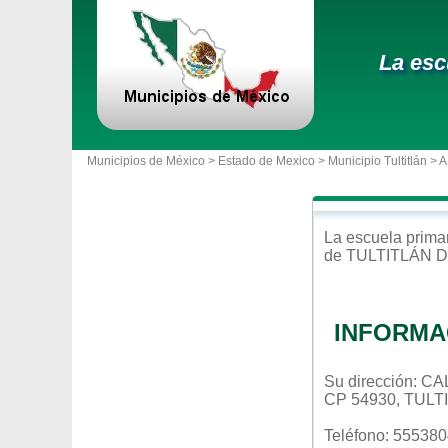
La esc
Municipios de México >
Estado de Mexico
>
Municipio Tultitlán
> 
La escuela
prima
de
TULTITLÁN 
INFORMA
Su dirección:
CP 54930, TUL
Teléfono: 55538