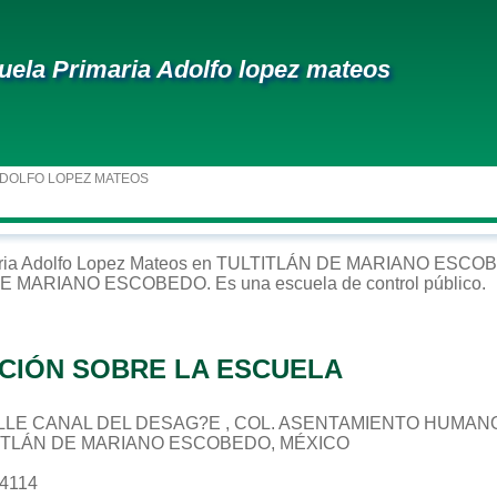
uela Primaria Adolfo lopez mateos
ADOLFO LOPEZ MATEOS
ria
Adolfo Lopez Mateos
en
TULTITLÁN DE MARIANO ESCO
DE MARIANO ESCOBEDO
. Es una escuela de control
público
.
CIÓN SOBRE LA ESCUELA
 CALLE CANAL DEL DESAG?E , COL. ASENTAMIENTO HUMAN
TITLÁN DE MARIANO ESCOBEDO, MÉXICO
04114