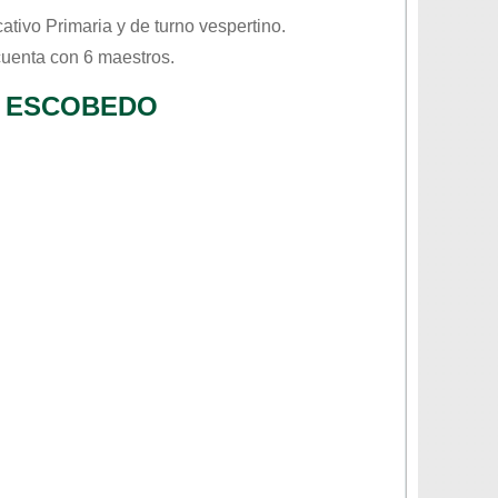
cativo
Primaria
y de turno
vespertino
.
cuenta con 6 maestros.
O ESCOBEDO