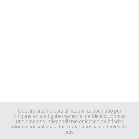
Nuestro sitio no está afiliado ni patrocinado por
ninguna entidad gubernamental de México. Somos
una empresa independiente enfocada en brindar
información valiosa a los ciudadanos y residentes del
país.