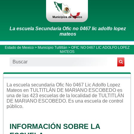
La escuela Secundaria Ofic no 0467 lic adolfo lopez
mateos
Estado de Mexico
>
Municipio Tultitlán
> OFIC NO 0467 LIC ADOLFO LOPEZ
MATEOS
La escuela
secundaria
Ofic No 0467 Lic Adolfo Lopez
Mateos
en
TULTITLÁN DE MARIANO ESCOBEDO
es
una de las 423 escuelas de la localidad de
TULTITLÁN
DE MARIANO ESCOBEDO
. Es una escuela de control
público
.
INFORMACIÓN SOBRE LA