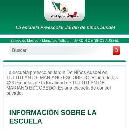
La escuela Preescolar Jardin de niños ausbel
Estado de Mexico
>
Municipio Tultitlán
> JARDIN DE NIÑOS AUSBEL
La escuela
preescolar
Jardin De Niños Ausbel
en
TULTITLÁN DE MARIANO ESCOBEDO
es una de las
423 escuelas de la localidad de
TULTITLÁN DE
MARIANO ESCOBEDO
. Es una escuela de control
privado
.
INFORMACIÓN SOBRE LA
ESCUELA