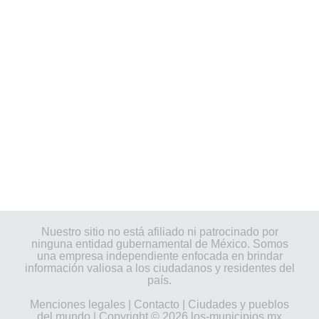
Nuestro sitio no está afiliado ni patrocinado por
ninguna entidad gubernamental de México. Somos
una empresa independiente enfocada en brindar
información valiosa a los ciudadanos y residentes del
país.
Menciones legales
|
Contacto
|
Ciudades y pueblos
del mundo
| Copyright © 2026 los-municipios.mx