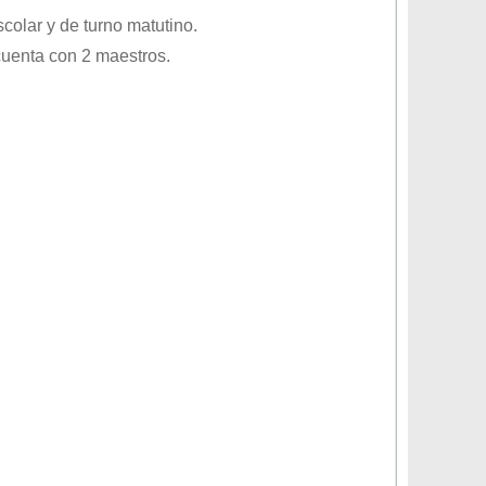
scolar
y de turno
matutino
.
cuenta con 2 maestros.