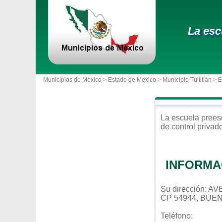
La esc
Municipios de México >
Estado de Mexico
>
Municipio Tultitlán
> 
La escuela
prees
de control
privad
INFORMA
Su dirección:
CP 54944, BUE
Teléfono: