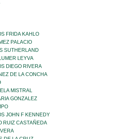
A
OS FRIDA KAHLO
MEZ PALACIO
ES SUTHERLAND
LUMER LEYVA
OS DIEGO RIVERA
NEZ DE LA CONCHA
O
ELA MISTRAL
RIA GONZALEZ
MPO
OS JOHN F KENNEDY
O RUIZ CASTAÑEDA
AVERA
S DE LA CRUZ