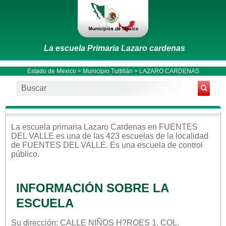
La escuela Primaria Lazaro cardenas
Estado de Mexico
>
Municipio Tultitlán
> LAZARO CARDENAS
La escuela
primaria
Lazaro Cardenas
en
FUENTES
DEL VALLE
es una de las 423 escuelas de la localidad
de
FUENTES DEL VALLE
. Es una escuela de control
público
.
INFORMACIÓN SOBRE LA
ESCUELA
Su dirección: CALLE NIÑOS H?ROES 1, COL.