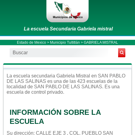
La escuela Secundaria Gabriela mistral
Estado de Mexico
>
Municipio Tultitlán
> GABRIELA MISTRAL
La escuela
secundaria
Gabriela Mistral
en
SAN PABLO
DE LAS SALINAS
es una de las 423 escuelas de la
localidad de
SAN PABLO DE LAS SALINAS
. Es una
escuela de control
privado
.
INFORMACIÓN SOBRE LA
ESCUELA
Su dirección: CALLE EJE 3 , COL. PUEBLO SAN