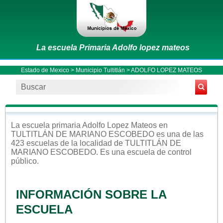
La escuela Primaria Adolfo lopez mateos
Estado de Mexico
>
Municipio Tultitlán
> ADOLFO LOPEZ MATEOS
La escuela
primaria
Adolfo Lopez Mateos
en
TULTITLÁN DE MARIANO ESCOBEDO
es una de las
423 escuelas de la localidad de
TULTITLÁN DE
MARIANO ESCOBEDO
. Es una escuela de control
público
.
INFORMACIÓN SOBRE LA
ESCUELA