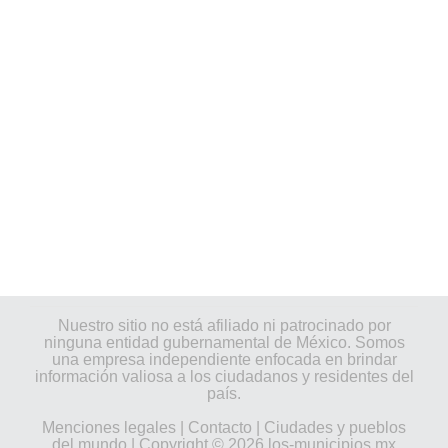
Nuestro sitio no está afiliado ni patrocinado por
ninguna entidad gubernamental de México. Somos
una empresa independiente enfocada en brindar
información valiosa a los ciudadanos y residentes del
país.
Menciones legales
|
Contacto
|
Ciudades y pueblos
del mundo
| Copyright © 2026 los-municipios.mx