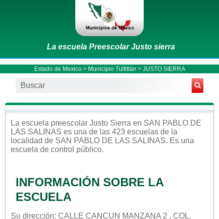
La escuela Preescolar Justo sierra
Estado de Mexico
>
Municipio Tultitlán
> JUSTO SIERRA
La escuela
preescolar
Justo Sierra
en
SAN PABLO DE
LAS SALINAS
es una de las 423 escuelas de la
localidad de
SAN PABLO DE LAS SALINAS
. Es una
escuela de control
público
.
INFORMACIÓN SOBRE LA
ESCUELA
Su dirección: CALLE CANCUN MANZANA 2 , COL.