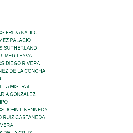
A
OS FRIDA KAHLO
MEZ PALACIO
ES SUTHERLAND
LUMER LEYVA
OS DIEGO RIVERA
NEZ DE LA CONCHA
O
ELA MISTRAL
RIA GONZALEZ
MPO
OS JOHN F KENNEDY
O RUIZ CASTAÑEDA
AVERA
S DE LA CRUZ