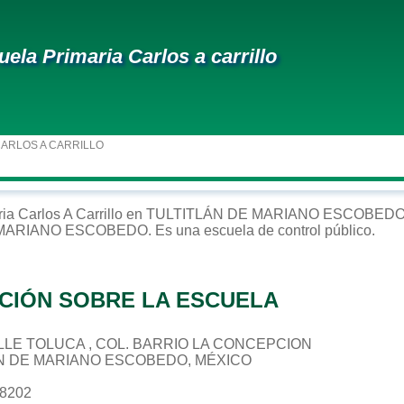
uela Primaria Carlos a carrillo
CARLOS A CARRILLO
ria
Carlos A Carrillo
en
TULTITLÁN DE MARIANO ESCOBED
 MARIANO ESCOBEDO
. Es una escuela de control
público
.
CIÓN SOBRE LA ESCUELA
CALLE TOLUCA , COL. BARRIO LA CONCEPCION
ÁN DE MARIANO ESCOBEDO, MÉXICO
78202