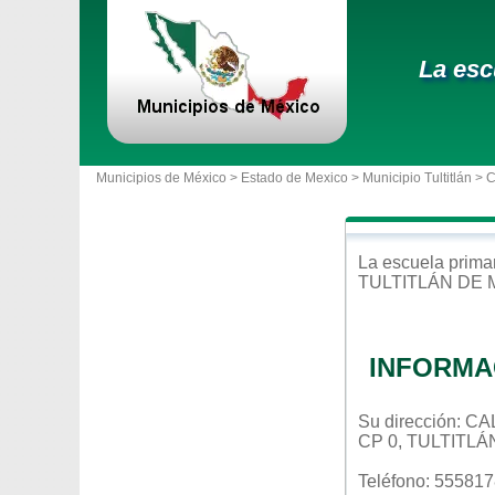
La esc
Municipios de México >
Estado de Mexico
>
Municipio Tultitlán
> 
La escuela
prima
TULTITLÁN DE
INFORMA
Su dirección: 
CP 0, TULTITL
Teléfono: 55581