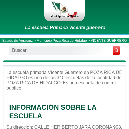
La escuela Primaria Vicente guerrero
Estado de Veracruz
>
Municipio Poza Rica de Hidalgo
> VICENTE GUERRERO
La escuela
primaria
Vicente Guerrero
en
POZA RICA DE
HIDALGO
es una de las 340 escuelas de la localidad de
POZA RICA DE HIDALGO
. Es una escuela de control
público
.
INFORMACIÓN SOBRE LA
ESCUELA
Su dirección: CALLE HERIBERTO JARA CORONA 908,