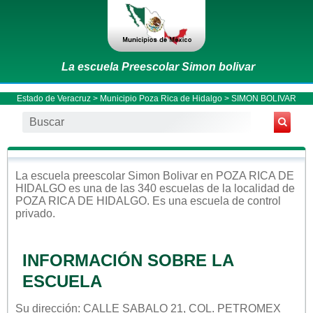
La escuela Preescolar Simon bolivar
Estado de Veracruz
>
Municipio Poza Rica de Hidalgo
> SIMON BOLIVAR
La escuela
preescolar
Simon Bolivar
en
POZA RICA DE
HIDALGO
es una de las 340 escuelas de la localidad de
POZA RICA DE HIDALGO
. Es una escuela de control
privado
.
INFORMACIÓN SOBRE LA
ESCUELA
Su dirección: CALLE SABALO 21, COL. PETROMEX