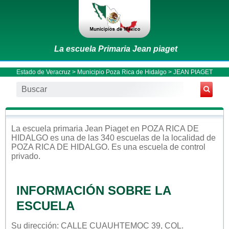
La escuela Primaria Jean piaget
Estado de Veracruz
>
Municipio Poza Rica de Hidalgo
> JEAN PIAGET
La escuela
primaria
Jean Piaget
en
POZA RICA DE
HIDALGO
es una de las 340 escuelas de la localidad de
POZA RICA DE HIDALGO
. Es una escuela de control
privado
.
INFORMACIÓN SOBRE LA
ESCUELA
Su dirección: CALLE CUAUHTEMOC 39, COL.