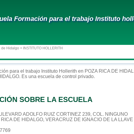
uela Formación para el trabajo Instituto holl
 de Hidalgo
> INSTITUTO HOLLERITH
ción para el trabajo
Instituto Hollerith
en
POZA RICA DE HIDA
HIDALGO
. Es una escuela de control
privado
.
CIÓN SOBRE LA ESCUELA
 BOULEVARD ADOLFO RUIZ CORTINEZ 239, COL. NINGUNO
A RICA DE HIDALGO, VERACRUZ DE IGNACIO DE LA LLAVE
37769