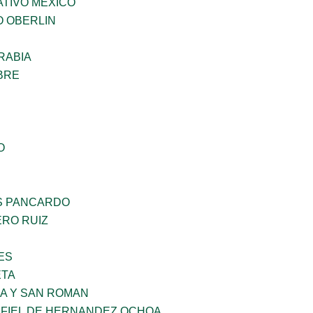
TIVO MEXICO
O OBERLIN
RABIA
BRE
O
S PANCARDO
RO RUIZ
ES
ETA
RA Y SAN ROMAN
AFIEL DE HERNANDEZ OCHOA