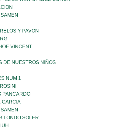
CION
BSAMEN
ORELOS Y PAVON
ERG
HOE VINCENT
S DE NUESTROS NIÑOS
ES NUM 1
ROSINI
S PANCARDO
Z GARCIA
BSAMEN
BILONDO SOLER
IUH