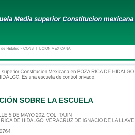
uela Media superior Constitucion mexicana
 de Hidalgo
> CONSTITUCION MEXICANA
 superior
Constitucion Mexicana
en
POZA RICA DE HIDALGO
HIDALGO
. Es una escuela de control
privado
.
CIÓN SOBRE LA ESCUELA
ALLE 5 DE MAYO 202, COL. TAJIN
A RICA DE HIDALGO, VERACRUZ DE IGNACIO DE LA LLAVE
20764