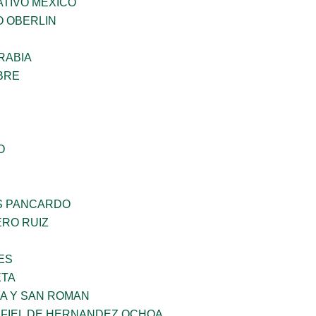
TIVO MEXICO
O OBERLIN
RABIA
BRE
O
S PANCARDO
RO RUIZ
ES
ETA
RA Y SAN ROMAN
AFIEL DE HERNANDEZ OCHOA