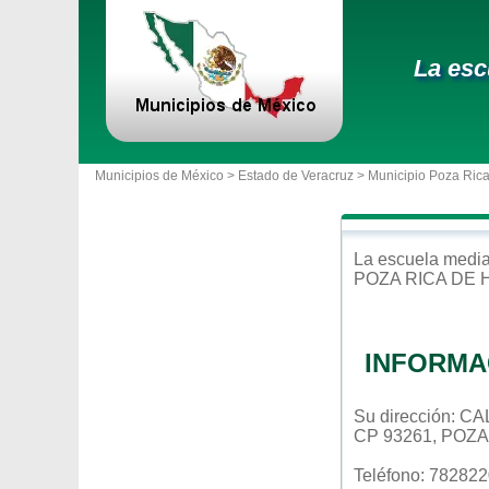
La esc
Municipios de México >
Estado de Veracruz
>
Municipio Poza Rica
La escuela
media
POZA RICA DE 
INFORMA
Su dirección: C
CP 93261, POZ
Teléfono: 78282