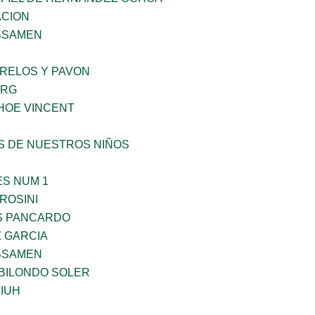
CION
BSAMEN
ORELOS Y PAVON
ERG
HOE VINCENT
S DE NUESTROS NIÑOS
ES NUM 1
ROSINI
S PANCARDO
Z GARCIA
BSAMEN
BILONDO SOLER
IUH