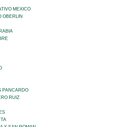
TIVO MEXICO
O OBERLIN
RABIA
BRE
O
S PANCARDO
RO RUIZ
ES
ETA
RA Y SAN ROMAN