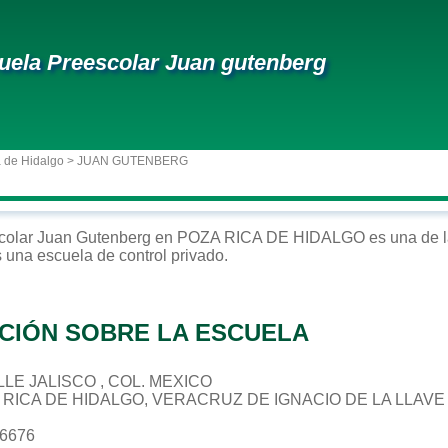
uela Preescolar Juan gutenberg
 de Hidalgo
> JUAN GUTENBERG
colar
Juan Gutenberg
en
POZA RICA DE HIDALGO
es una de l
s una escuela de control
privado
.
CIÓN SOBRE LA ESCUELA
ALLE JALISCO , COL. MEXICO
A RICA DE HIDALGO, VERACRUZ DE IGNACIO DE LA LLAVE
26676