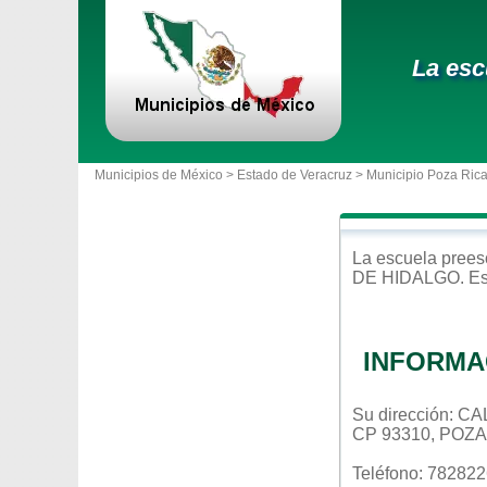
La esc
Municipios de México >
Estado de Veracruz
>
Municipio Poza Rica
La escuela
prees
DE HIDALGO
. E
INFORMA
Su dirección: C
CP 93310, POZ
Teléfono: 78282