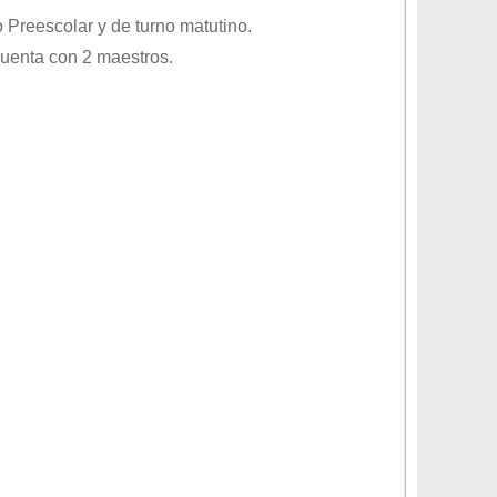
o
Preescolar
y de turno
matutino
.
cuenta con 2 maestros.