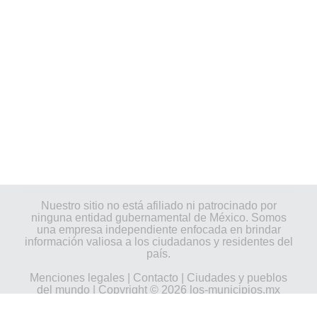
Nuestro sitio no está afiliado ni patrocinado por
ninguna entidad gubernamental de México. Somos
una empresa independiente enfocada en brindar
información valiosa a los ciudadanos y residentes del
país.
Menciones legales
|
Contacto
|
Ciudades y pueblos
del mundo
| Copyright © 2026 los-municipios.mx
Todos los derechos reservados