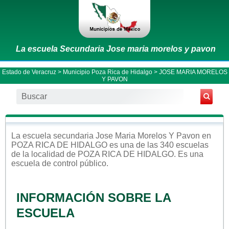
La escuela Secundaria Jose maria morelos y pavon
Estado de Veracruz
>
Municipio Poza Rica de Hidalgo
> JOSE MARIA MORELOS
Y PAVON
La escuela
secundaria
Jose Maria Morelos Y Pavon
en
POZA RICA DE HIDALGO
es una de las 340 escuelas
de la localidad de
POZA RICA DE HIDALGO
. Es una
escuela de control
público
.
INFORMACIÓN SOBRE LA
ESCUELA