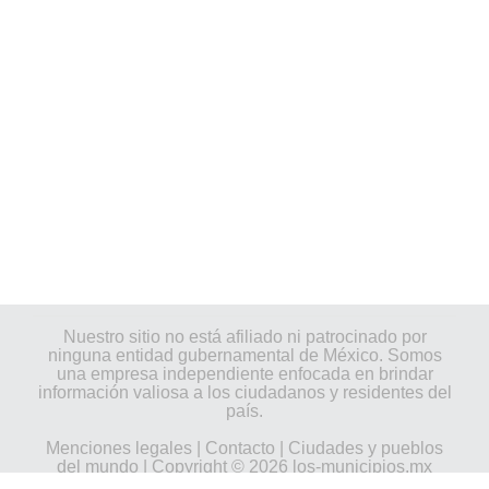
Nuestro sitio no está afiliado ni patrocinado por
ninguna entidad gubernamental de México. Somos
una empresa independiente enfocada en brindar
información valiosa a los ciudadanos y residentes del
país.
Menciones legales
|
Contacto
|
Ciudades y pueblos
del mundo
| Copyright © 2026 los-municipios.mx
Todos los derechos reservados