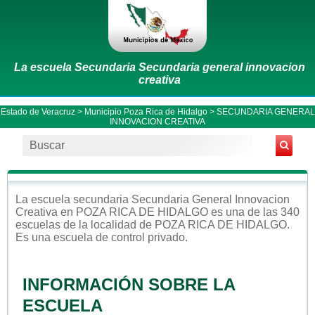
La escuela Secundaria Secundaria general innovacion
creativa
Estado de Veracruz
>
Municipio Poza Rica de Hidalgo
> SECUNDARIA GENERAL
INNOVACION CREATIVA
La escuela
secundaria
Secundaria General Innovacion
Creativa
en
POZA RICA DE HIDALGO
es una de las 340
escuelas de la localidad de
POZA RICA DE HIDALGO
.
Es una escuela de control
privado
.
INFORMACIÓN SOBRE LA
ESCUELA