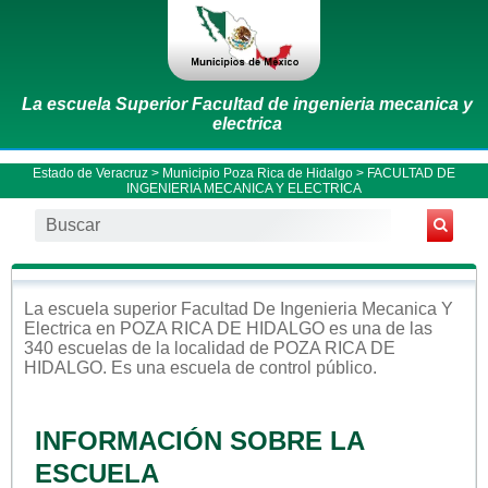
La escuela Superior Facultad de ingenieria mecanica y
electrica
Estado de Veracruz
>
Municipio Poza Rica de Hidalgo
> FACULTAD DE
INGENIERIA MECANICA Y ELECTRICA
La escuela
superior
Facultad De Ingenieria Mecanica Y
Electrica
en
POZA RICA DE HIDALGO
es una de las
340 escuelas de la localidad de
POZA RICA DE
HIDALGO
. Es una escuela de control
público
.
INFORMACIÓN SOBRE LA
ESCUELA