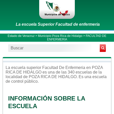
La escuela Superior Facultad de enfermeria
Estado de Veracruz
>
Municipio Poza Rica de Hidalgo
> FACULTAD DE
ENFERMERIA
La escuela
superior
Facultad De Enfermeria
en
POZA
RICA DE HIDALGO
es una de las 340 escuelas de la
localidad de
POZA RICA DE HIDALGO
. Es una escuela
de control
público
.
INFORMACIÓN SOBRE LA
ESCUELA