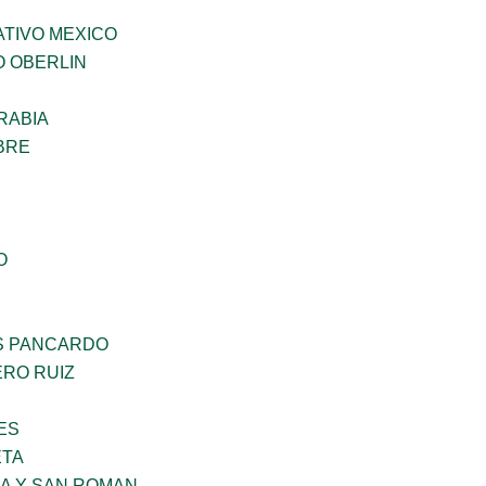
TIVO MEXICO
O OBERLIN
RABIA
BRE
O
S PANCARDO
RO RUIZ
ES
ETA
RA Y SAN ROMAN