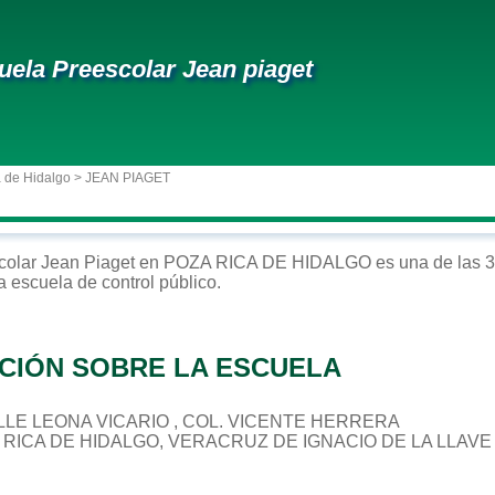
uela Preescolar Jean piaget
 de Hidalgo
> JEAN PIAGET
colar
Jean Piaget
en
POZA RICA DE HIDALGO
es una de las 3
a escuela de control
público
.
CIÓN SOBRE LA ESCUELA
CALLE LEONA VICARIO , COL. VICENTE HERRERA
A RICA DE HIDALGO, VERACRUZ DE IGNACIO DE LA LLAVE