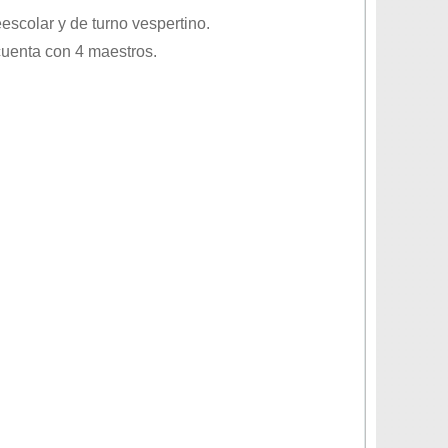
eescolar
y de turno
vespertino
.
cuenta con 4 maestros.