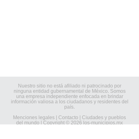
Nuestro sitio no está afiliado ni patrocinado por
ninguna entidad gubernamental de México. Somos
una empresa independiente enfocada en brindar
información valiosa a los ciudadanos y residentes del
país.
Menciones legales
|
Contacto
|
Ciudades y pueblos
del mundo
| Copyright © 2026 los-municipios.mx
Todos los derechos reservados