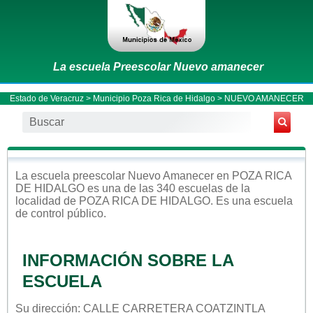
La escuela Preescolar Nuevo amanecer
Estado de Veracruz
>
Municipio Poza Rica de Hidalgo
> NUEVO AMANECER
La escuela
preescolar
Nuevo Amanecer
en
POZA RICA
DE HIDALGO
es una de las 340 escuelas de la
localidad de
POZA RICA DE HIDALGO
. Es una escuela
de control
público
.
INFORMACIÓN SOBRE LA
ESCUELA
Su dirección: CALLE CARRETERA COATZINTLA