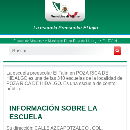
La escuela Preescolar El tajin
Estado de Veracruz
>
Municipio Poza Rica de Hidalgo
> EL TAJIN
La escuela
preescolar
El Tajin
en
POZA RICA DE
HIDALGO
es una de las 340 escuelas de la localidad de
POZA RICA DE HIDALGO
. Es una escuela de control
público
.
INFORMACIÓN SOBRE LA
ESCUELA
Su dirección: CALLE AZCAPOTZALCO , COL.