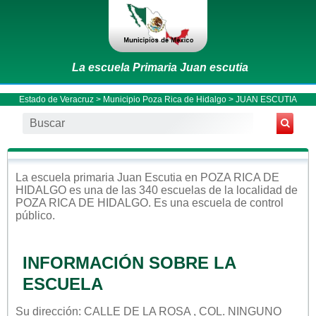
La escuela Primaria Juan escutia
Estado de Veracruz
>
Municipio Poza Rica de Hidalgo
> JUAN ESCUTIA
La escuela
primaria
Juan Escutia
en
POZA RICA DE
HIDALGO
es una de las 340 escuelas de la localidad de
POZA RICA DE HIDALGO
. Es una escuela de control
público
.
INFORMACIÓN SOBRE LA
ESCUELA
Su dirección: CALLE DE LA ROSA , COL. NINGUNO