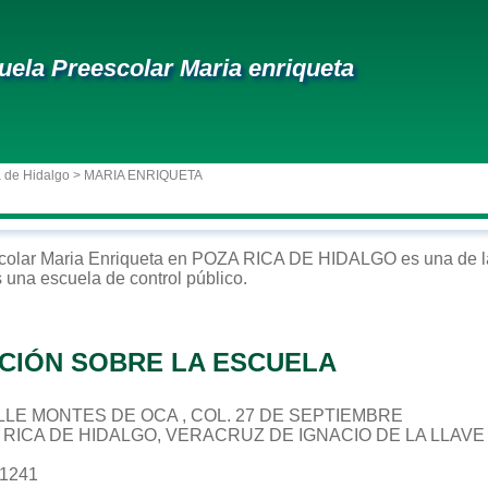
uela Preescolar Maria enriqueta
 de Hidalgo
> MARIA ENRIQUETA
colar
Maria Enriqueta
en
POZA RICA DE HIDALGO
es una de l
s una escuela de control
público
.
CIÓN SOBRE LA ESCUELA
CALLE MONTES DE OCA , COL. 27 DE SEPTIEMBRE
A RICA DE HIDALGO, VERACRUZ DE IGNACIO DE LA LLAVE
41241