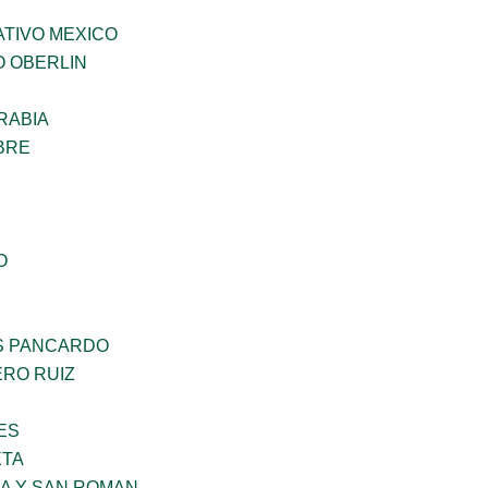
TIVO MEXICO
O OBERLIN
RABIA
BRE
O
S PANCARDO
RO RUIZ
ES
ETA
RA Y SAN ROMAN