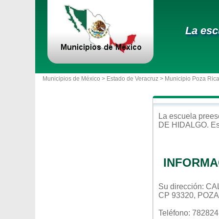
La esc
Municipios de México >
Estado de Veracruz
>
Municipio Poza Rica
La escuela
prees
DE HIDALGO
. E
INFORMA
Su dirección: 
CP 93320, POZ
Teléfono: 78282