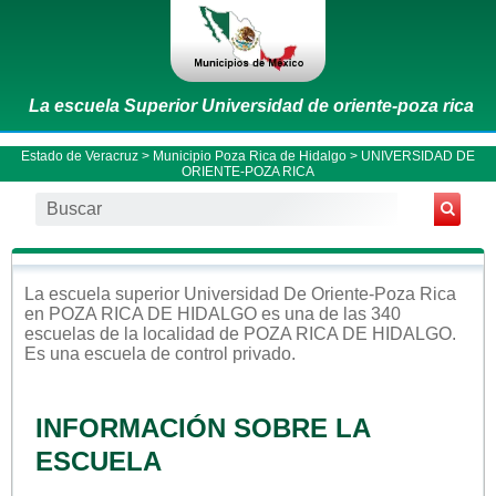
La escuela Superior Universidad de oriente-poza rica
Estado de Veracruz
>
Municipio Poza Rica de Hidalgo
> UNIVERSIDAD DE
ORIENTE-POZA RICA
La escuela
superior
Universidad De Oriente-Poza Rica
en
POZA RICA DE HIDALGO
es una de las 340
escuelas de la localidad de
POZA RICA DE HIDALGO
.
Es una escuela de control
privado
.
INFORMACIÓN SOBRE LA
ESCUELA