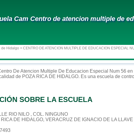
uela Cam Centro de atencion multiple de e
 de Hidalgo
> CENTRO DE ATENCION MULTIPLE DE EDUCACION ESPECIAL N
entro De Atencion Multiple De Educacion Especial Num 56
en
ocalidad de
POZA RICA DE HIDALGO
. Es una escuela de contr
CIÓN SOBRE LA ESCUELA
ALLE RIO NILO , COL. NINGUNO
A RICA DE HIDALGO, VERACRUZ DE IGNACIO DE LA LLAVE
27493