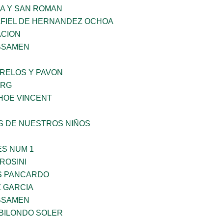
RA Y SAN ROMAN
AFIEL DE HERNANDEZ OCHOA
CION
BSAMEN
ORELOS Y PAVON
ERG
HOE VINCENT
S DE NUESTROS NIÑOS
ES NUM 1
ROSINI
S PANCARDO
Z GARCIA
BSAMEN
BILONDO SOLER