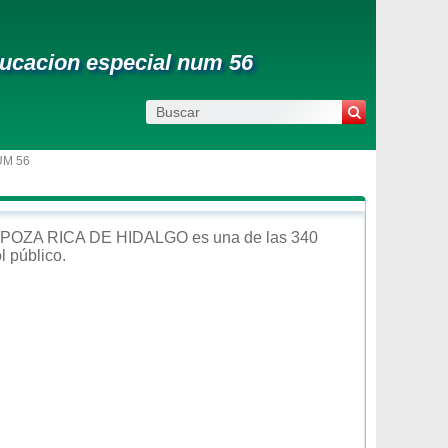
ducacion especial num 56
UM 56
POZA RICA DE HIDALGO
es una de las 340
ol
público
.