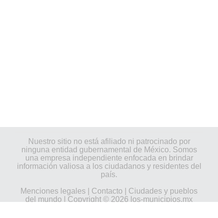
Nuestro sitio no está afiliado ni patrocinado por
ninguna entidad gubernamental de México. Somos
una empresa independiente enfocada en brindar
información valiosa a los ciudadanos y residentes del
país.
Menciones legales
|
Contacto
|
Ciudades y pueblos
del mundo
| Copyright © 2026 los-municipios.mx
Todos los derechos reservados