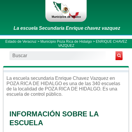
La escuela Secundaria Enrique chavez vazquez
Estado de Veracruz
>
Municipio Poza Rica de Hidalgo
> ENRIQUE CHAVEZ
VAZQUEZ
La escuela
secundaria
Enrique Chavez Vazquez
en
POZA RICA DE HIDALGO
es una de las 340 escuelas
de la localidad de
POZA RICA DE HIDALGO
. Es una
escuela de control
público
.
INFORMACIÓN SOBRE LA
ESCUELA