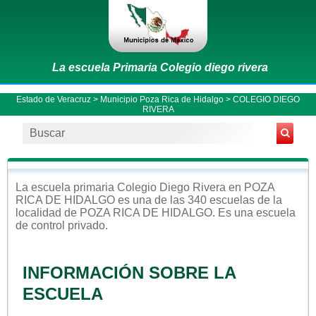
La escuela Primaria Colegio diego rivera
Estado de Veracruz
>
Municipio Poza Rica de Hidalgo
> COLEGIO DIEGO
RIVERA
La escuela
primaria
Colegio Diego Rivera
en
POZA
RICA DE HIDALGO
es una de las 340 escuelas de la
localidad de
POZA RICA DE HIDALGO
. Es una escuela
de control
privado
.
INFORMACIÓN SOBRE LA
ESCUELA