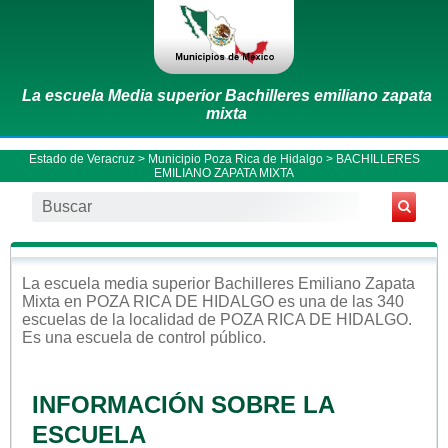
La escuela Media superior Bachilleres emiliano zapata
mixta
Estado de Veracruz
>
Municipio Poza Rica de Hidalgo
> BACHILLERES
EMILIANO ZAPATA MIXTA
La escuela
media superior
Bachilleres Emiliano Zapata
Mixta
en
POZA RICA DE HIDALGO
es una de las 340
escuelas de la localidad de
POZA RICA DE HIDALGO
.
Es una escuela de control
público
.
INFORMACIÓN SOBRE LA
ESCUELA