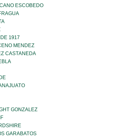
SCANO ESCOBEDO
AFRAGUA
TA
Z
DE 1917
CENO MENDEZ
EZ CASTANEDA
EBLA
DE
ANAJUATO
GHT GONZALEZ
IF
RDSHIRE
NOS GARABATOS