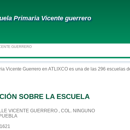
uela Primaria Vicente guerrero
ICENTE GUERRERO
ria
Vicente Guerrero
en
ATLIXCO
es una de las 296 escuelas de
CIÓN SOBRE LA ESCUELA
CALLE VICENTE GUERRERO , COL. NINGUNO
 PUEBLA
61621