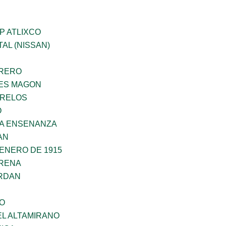
P ATLIXCO
AL (NISSAN)
RRERO
ES MAGON
ORELOS
O
LA ENSENANZA
AN
ENERO DE 1915
RENA
RDAN
NO
EL ALTAMIRANO