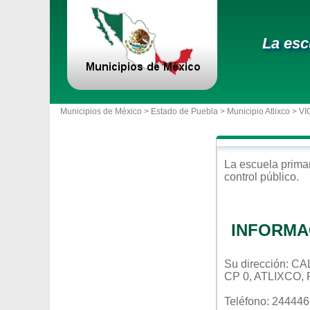
La esc
Municipios de México >
Estado de Puebla
>
Municipio Atlixco
> V
La escuela
prima
control
público
.
INFORMA
Su dirección: 
CP 0, ATLIXCO,
Teléfono: 24444