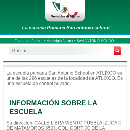
La escuela Primaria San antonio school
Estado de Puebla
>
Municipio Atlixco
> SAN ANTONIO SCHOOL
La escuela
primaria
San Antonio School
en
ATLIXCO
es
una de las 296 escuelas de la localidad de
ATLIXCO
. Es
una escuela de control
privado
.
INFORMACIÓN SOBRE LA
ESCUELA
Su dirección: CALLE LIBRAMIENTO PUEBLA IZUCAR
DE MATAMOROS 3503, COL. CORTIJO DE LA