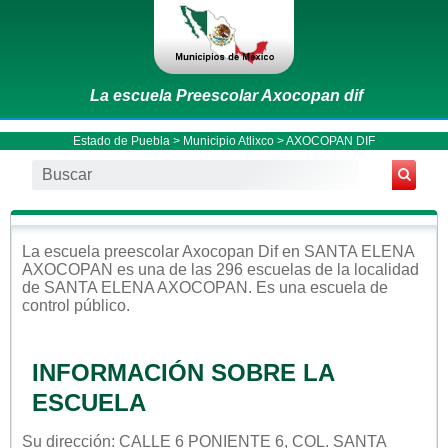
La escuela Preescolar Axocopan dif
Estado de Puebla
>
Municipio Atlixco
> AXOCOPAN DIF
La escuela
preescolar
Axocopan Dif
en
SANTA ELENA
AXOCOPAN
es una de las 296 escuelas de la localidad
de
SANTA ELENA AXOCOPAN
. Es una escuela de
control
público
.
INFORMACIÓN SOBRE LA
ESCUELA
Su dirección: CALLE 6 PONIENTE 6, COL. SANTA