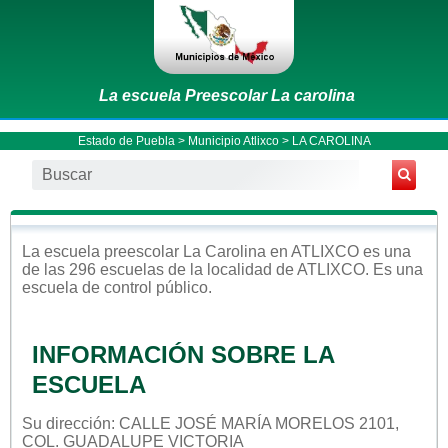
La escuela Preescolar La carolina
Estado de Puebla
>
Municipio Atlixco
> LA CAROLINA
La escuela
preescolar
La Carolina
en
ATLIXCO
es una
de las 296 escuelas de la localidad de
ATLIXCO
. Es una
escuela de control
público
.
INFORMACIÓN SOBRE LA
ESCUELA
Su dirección: CALLE JOSÉ MARÍA MORELOS 2101,
COL. GUADALUPE VICTORIA