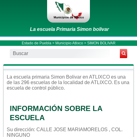
La escuela Primaria Simon bolivar
Estado de Puebla
>
Municipio Atlixco
> SIMON BOLIVAR
La escuela
primaria
Simon Bolivar
en
ATLIXCO
es una
de las 296 escuelas de la localidad de
ATLIXCO
. Es una
escuela de control
público
.
INFORMACIÓN SOBRE LA
ESCUELA
Su dirección: CALLE JOSE MARIAMORELOS , COL.
NINGUNO