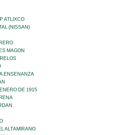
P ATLIXCO
AL (NISSAN)
RRERO
ES MAGON
ORELOS
O
LA ENSENANZA
AN
ENERO DE 1915
RENA
RDAN
NO
EL ALTAMIRANO