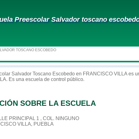
uela Preescolar Salvador toscano escobed
ALVADOR TOSCANO ESCOBEDO
colar
Salvador Toscano Escobedo
en
FRANCISCO VILLA
es un
LLA
. Es una escuela de control
público
.
CIÓN SOBRE LA ESCUELA
ALLE PRINCIPAL 1 , COL. NINGUNO
NCISCO VILLA, PUEBLA