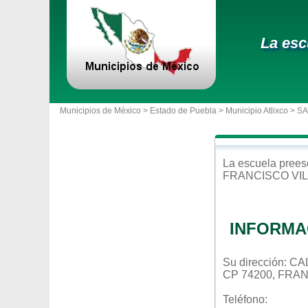
La esc
Municipios de México >
Estado de Puebla
>
Municipio Atlixco
> S
La escuela
prees
FRANCISCO VI
INFORMA
Su dirección: C
CP 74200, FRA
Teléfono: