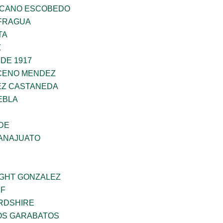
SCANO ESCOBEDO
AFRAGUA
TA
Z
DE 1917
CENO MENDEZ
EZ CASTANEDA
EBLA
DE
ANAJUATO
GHT GONZALEZ
IF
RDSHIRE
NOS GARABATOS