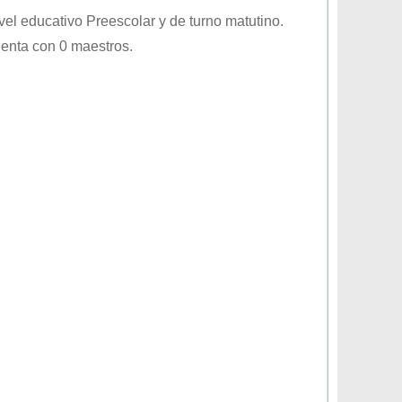
ivel educativo
Preescolar
y de turno
matutino
.
uenta con 0 maestros.